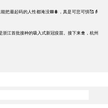
起码的人性都淹没🟦🐜，真是可悲可惧🥰👵
江首批接种的吸入式新冠疫苗。接下来🛅，杭州