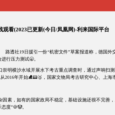
看(2023已更新(今日/凤凰网)-利来国际平台
 路透社19日援引一份“机密文件”草案报道称，德国
险进行压力测试🥱。
崇明横沙水域开展水下考古重点调查时，通过声呐扫测等
从2016年开始⛸📟🥈，国家文物局考古研究中心、上
素，如有的国家政局不稳定，基础设施还很不完善，对
度”🍪🤡。