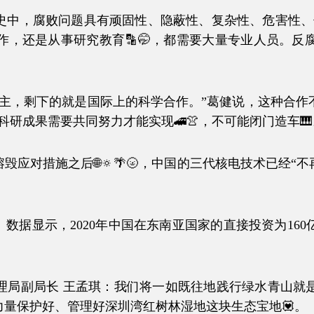
腐败问题具有顽固性、隐蔽性、复杂性、危害性、传
作，还是从事研究教育🔡🤭，都需要大量专业人员。反
剩下的就是国际上的科学合作。”葛健说，这种合作不
研成果需要共同努力才能实现🚄👚，不可能闭门造车🎹
措施之后🌐🔅🌴🌝，中国的三代核电技术已经“不
显示，2020年中国在东南亚国家的直接投资为160亿
局长 王孟琪：我们将一如既往地践行绿水青山就是
的力量保护好、管理好深圳湾红树林湿地这块生态宝地💟。