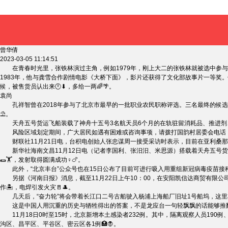
曾华倩
2023-03-05 11:14:51
在青春时光里，张铁林演过主角，例如1979年，刚上大二的张铁林就被选中参与
1983年，他与龚雪合作剧情电影《大桥下面》，影片还获得了文化部故事片一等
候，被售货员认出来🕛⬇，多给一两🌈🌴。
袁尚
孔祥智曾在2018年参与了北京市最早的一批职业农民职称评选。三名最终的候选人
⛱。
天舟五号货运飞船装载了神舟十五号3名航天员6个月的在轨驻留消耗品、推进剂、应
风险区域划定期间，广大居民如遇有困难或咨询事项，请拨打国韵村居委会电话：879786
财联社11月21日电，台积电创始人张忠谋周一接受采访时表示，目前在亚利桑那设
新华社海南文昌11月12日电（记者李国利、张汨汨、米思源）搭载着天舟五号货运
🌯🏋，发射取得圆满成功♀🍗。
此外，“北京丰台”公众号也在15日公布了目前可进行吸入用重组新冠病毒疫苗接种的点位
另据《河南日报》消息，截至11月22日上午10：00，在安阳凯信达商贸有限公
作🏝，电焊引发火灾🚪🎩。
几天后，“奋力轮”将会带着长江口二号古船驶入杨浦上海船厂旧址1号船坞，这里将
这是中国人用沉重的历史与牺牲得出的答案，不是龙应台一句轻飘飘的话能够推翻的。她
11月18日0时至15时，北京新增本土感染者232例。其中，隔离观察人员190例、
沟区、昌平区、平谷区、密云区各1例🏥🧛。