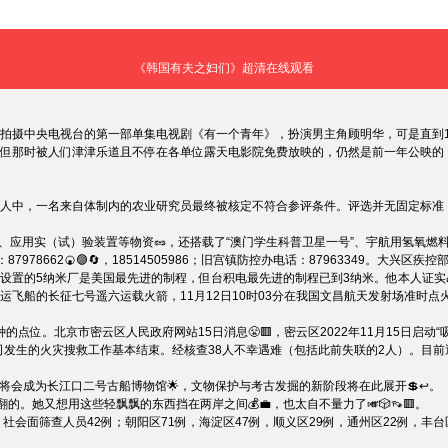
《韩国有夫之妇们》超清在线观看
拍摄中央电视台的第一部单集电视剧《有一个青年》，扮演男主角顾明华，可是直到1
奖。但那时被人们津津乐道且不停在各单位露天电影院免费放映的，仍然是前一年公映
中，一名来自体制内的农业研究员最终被核定不符合参评条件。评选并无固定标准，但从
用实（试）验装置等物资🥜，还搭载了“澳门学生科普卫星一号”、宇航用氢氧燃料电
62🍘🟣🔄，18514505986；旧宫镇防控办电话：87963349。大兴区疾
置的5纳米厂是美国最先进的制程，但台积电最先进的制程已到3纳米。他本人证实🧱
飞船的长征七号遥六运载火箭，11月12日10时03分在我国文昌航天发射场准时点
。北京市密云区人民政府网站15日消息😤🟥，密云区2022年11月15日启动“吸
司发生的火灾搜救工作基本结束。经核查38人不幸遇难（包括此前失联的2人）。目
会成为长江口二号古船博物馆🌟，文物保护与考古发掘的新阶段将在此展开💲↩。
又想用这些轻飘飘的东西挡在两岸之间💰💼，也太自不量力了🎺🎲👡🟥。
社会面筛查人员42例；朝阳区71例，海淀区47例，顺义区29例，通州区22例，丰台