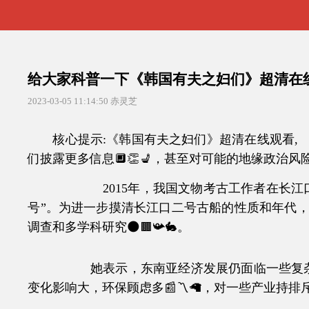
给大家科普一下《韩国有夫之妇们》超清在线观
2023-03-05 11:14:50
赤灵芝
核心提示:《韩国有夫之妇们》超清在线观看,
们披露更多信息🔲👏💺，甚至对可能的地缘政治风
2015年，我国文物考古工作者在长江口
号”。为进一步摸清长江口二号古船的性质和年代，
调查和多学科研究🌑🟫📯🐇。
她表示，东南亚经济发展仍面临一些复杂因
变化影响大，环保顾虑多📰〽🦙，对一些产业持排斥态