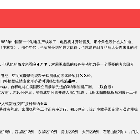
982年中国第一个彩电生产线竣工，电视机才开始普及。那个角色没什么人知道。
的《少林寺》。那个年代，当演员受到的最大优待，也就是在副食品商店买肉末儿的时
他的角度来看🎦🥊🎿🌳，对周围农民的服务带动能力是一个重要的考虑因素
池、空间宽能谱高能粒子探测载荷等试验项目🛠🛠🍥。
控部门将根据疫情变化形势适时调整防控措施🗳🥅。
🚁，台积电将在美国设立目前最先进的3纳米晶圆厂🆒。 （联合报）
火发射，约10分钟后，船箭成功分离并进入预定轨道，飞船太阳能帆板顺利展开工作
入式新冠疫苗”接种预约📳🚘。
前遇难者善后、家属抚慰等工作正有序进行。初步判定，该起事故是因企业人员违规操
区19例，西城区13例，东城区10例，房山区9例，大兴区6例，石景山区2例👧，门头