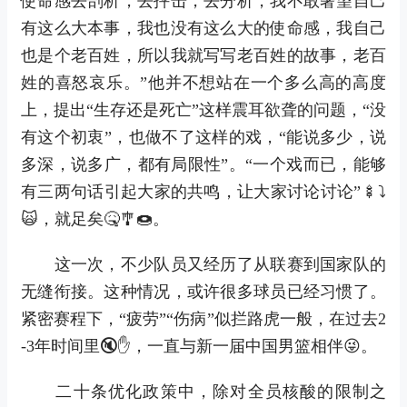
使命感去剖析，去抨击，去分析，我不敢奢望自己
有这么大本事，我也没有这么大的使命感，我自己
也是个老百姓，所以我就写写老百姓的故事，老百
姓的喜怒哀乐。”他并不想站在一个多么高的高度
上，提出“生存还是死亡”这样震耳欲聋的问题，“没
有这个初衷”，也做不了这样的戏，“能说多少，说
多深，说多广，都有局限性”。“一个戏而已，能够
有三两句话引起大家的共鸣，让大家讨论讨论”🍢⤵
🙀，就足矣🤒🎐🍩。
这一次，不少队员又经历了从联赛到国家队的
无缝衔接。这种情况，或许很多球员已经习惯了。
紧密赛程下，“疲劳”“伤病”似拦路虎一般，在过去2
-3年时间里🔇✋，一直与新一届中国男篮相伴😜。
二十条优化政策中，除对全员核酸的限制之