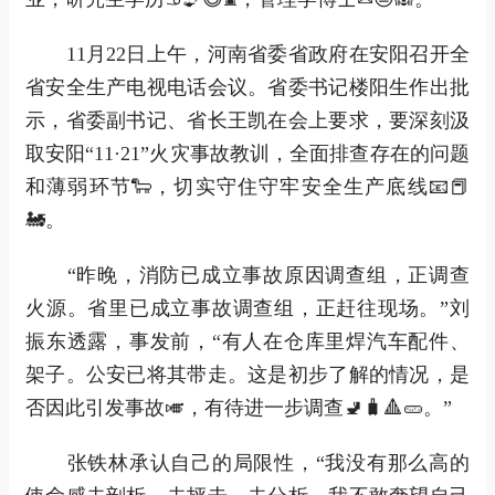
11月22日上午，河南省委省政府在安阳召开全
省安全生产电视电话会议。省委书记楼阳生作出批
示，省委副书记、省长王凯在会上要求，要深刻汲
取安阳“11·21”火灾事故教训，全面排查存在的问题
和薄弱环节🐑，切实守住守牢安全生产底线📧📕
🚂。
“昨晚，消防已成立事故原因调查组，正调查
火源。省里已成立事故调查组，正赶往现场。”刘
振东透露，事发前，“有人在仓库里焊汽车配件、
架子。公安已将其带走。这是初步了解的情况，是
否因此引发事故🎺，有待进一步调查🚽🧳🔺🥒。”
张铁林承认自己的局限性，“我没有那么高的