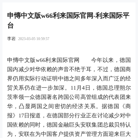
申慱中文版w66利来国际官网-利来国际平
台
李岩
2023-03-05 10:59:57
申慱中文版w66利来国际官网 今年以来，德国
国内减少对华依赖的声音不绝于耳，不过，德国商
界仍用实际行动证明中德之间多年深入而广泛的经
贸关系仍在进一步加深。11月4日，德国总理朔尔
茨率领一众德国著名跨国公司高管组成的代表团来
华，凸显两国之间密切的经济关系。据德国《商
报》17日报道，在德国部分行业正在讨论减少对中
国依赖的同时，德国金融巨头安联集团总裁贝特认
为，安联在为中国客户提供资产管理方面迎来巨大