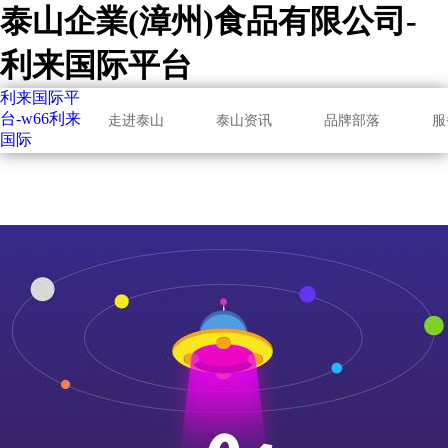
泰山企業(漳州)食品有限公司-
利来国际平台
利来国际平
台-w66利来
走进泰山
泰山资讯
品牌部落
服
国际