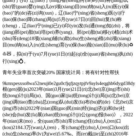
(guan)于(yu)“辽(liao)宁(ning)省(sheng)何(he)时(shi)将(jiang)试
(shi)管(guan)婴(ying)儿(er)项(xiang)目(mu)纳(na)入(ru)医(yi)保
(bao)”的(de)咨(zi)询(xun)，辽(liao)宁(ning)省(sheng)医(yi)疗
(liao)保(bao)障(zhang)局(ju)5月(yue)17日(ri)回(hui)复(fu)称
(cheng)，辽(liao)宁(ning)已(yi)印(yin)发(fa)通(tong)知(zhi)，将
(jiang)胚(pei)胎(tai)培(pei)养(yang)、胚(pei)胎(tai)移(yi)植(zhi)术
(shu)等(deng)18项(xiang)辅(fu)助(zhu)生(sheng)殖(zhi)项(xiang)
目(mu)纳(na)入(ru)生(sheng)育(yu)保(bao)险(xian)目(mu)录(lu)♻
⛵🧸，拟(ni)于(yu)7月(yue)1日(ri)起(qi)全(quan)省(sheng)执(zhi)
行(xing)💍。
青年失业率首次突破20% 国家统计局：将有针对性帮扶
9kmxpesxso8wa52neuji0e2gu0cfjqfjzqytpjfv9ayls4eqghb6dygd
根(gen)据(ju)2023年(nian)3月(yue)21日(ri)北(bei)京(jing)市(shi)
统(tong)计(ji)局(ju)、国(guo)家(jia)统(tong)计(ji)局(ju)北(bei)京
(jing)调(tiao)查(zha)总(zong)队(dui)发(fa)布(bu)的(de)《北(bei)京
(jing)市(shi)2022年(nian)国(guo)民(min)经(jing)济(ji)和(he)社
(she)会(hui)发(fa)展(zhan)统(tong)计(ji)公(gong)报(bao)》，2022
年(nian)末(mo)，全(quan)市(shi)常(chang)住(zhu)人(ren)口
(kou)2184.3万(wan)人(ren)，常(chang)住(zhu)人(ren)口(kou)出
(chu)生(sheng)率(lv)为(wei)5.67‰。而(er)截(jie)至(zhi)2016年