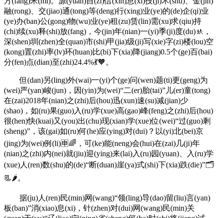
方(fang)米(mi)。源(yuan)自(zi)信(xin)息(xi)技(ji)术(shu)、金(jin)
融(rong)、交(jiao)通(tong)等(deng)行(xing)业(ye)的(de)企(qi)业
(ye)办(ban)公(gong)物(wu)业(ye)租(zu)赁(lin)需(xu)求(qiu)持
(chi)续(xu)释(shi)放(fang)，今(jin)年(nian)一(yi)季(ji)度(du)🚸，
深(shen)圳(zhen)全(quan)市(shi)甲(jia)级(ji)写(xie)字(zi)楼(lou)空
(kong)置(zhi)率(lv)环(huan)比(bi)下(xia)降(jiang)0.5个(ge)百(bai)
分(fen)点(dian)至(zhi)24.4%💃🧡。
但(dan)另(ling)外(wai)一(yi)个(ge)问(wen)题(ti)更(geng)为
(wei)严(yan)峻(jun)，因(yin)为(wei)“二(er)胎(tai)”儿(er)童(tong)
在(zai)2018年(nian)之(zhi)后(hou)迅(xun)速(su)减(jian)少
(shao)，如(ru)果(guo)入(ru)学(xue)高(gao)峰(feng)之(zhi)后(hou)
很(hen)快(kuai)又(you)出(chu)现(xian)学(xue)位(wei)“过(guo)剩
(sheng)”，该(gai)如(ru)何(he)应(ying)对(dui)？以(yi)北(bei)京
(jing)为(wei)例(li)🈸🌈，可(ke)能(neng)会(hui)在(zai)几(ji)年
(nian)之(zhi)内(nei)就(jiu)迎(ying)来(lai)入(ru)园(yuan)、入(ru)学
(xue)人(ren)数(shu)的(de)“断(duan)崖(ya)式(shi)下(xia)跌(die)”🗂
📃🌶。
据(ju)人(ren)民(min)网(wang)“领(ling)导(dao)留(liu)言(yan)
板(ban)”消(xiao)息(xi)，针(zhen)对(dui)网(wang)民(min)关