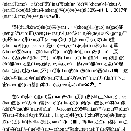
(nian)末(mo)，北(bei)京(jing)市(shi)的(de)常(chang)住(zhu)人
(ren)口(kou)出(chu)生(sheng)率(lv)为(wei)9.32‰◀☀🧜，2017年
(nian)末(mo)为(wei)9.06‰🌗。
“对(dui)我(wo)而(er)言(yan)，中(zhong)国(guo)高(gao)能
(neng)所(suo)正(zheng)在(zai)讨(tao)论(lun)的(de)100公(gong)里
(li)环(huan)形(xing)正(zheng)负(fu)电(dian)子(zi)对(dui)撞
(zhuang)机(ji)（cepc）是(shi)一(yi)个(ge)非(fei)常(chang)重
(zhong)要(yao)、超(chao)前(qian)的(de)目(mu)标(biao)，原
(yuan)因(yin)很(hen)简(jian)单(dan)，对(dui)撞(zhuang)机(ji)的
(de)能(neng)量(liang)越(yue)高(gao)，越(yue)能(neng)发(fa)现
(xian)意(yi)想(xiang)不(bu)到(dao)的(de)东(dong)西(xi)📒🗨，这
(zhe)将(jiang)会(hui)改(gai)变(bian)我(wo)们(men)对(dui)宇(yu)
宙(zhou)的(de)基(ji)本(ben)认(ren)识(shi)⭐🐼🧿。”
在(zai)苏(su)迪(di)曼(man)杯(bei)历(li)史(shi)上(shang)，韩
(han)国(guo)队(dui)曾(zeng)多(duo)次(ci)给(gei)国(guo)羽(yu)制
(zhi)造(zao)麻(ma)烦(fan)。从(cong)1995年(nian)首(shou)夺(duo)
苏(su)杯(bei)以(yi)来(lai)，国(guo)羽(yu)只(zhi)有(you)两(liang)
次(ci)丢(diu)掉(diao)冠(guan)军(jun)⬛，两(liang)次(ci)都(dou)是
(shi)在(zai)决(jue)赛(sai)中(zhong)输(shu)给(gei)了(le)韩(han)国