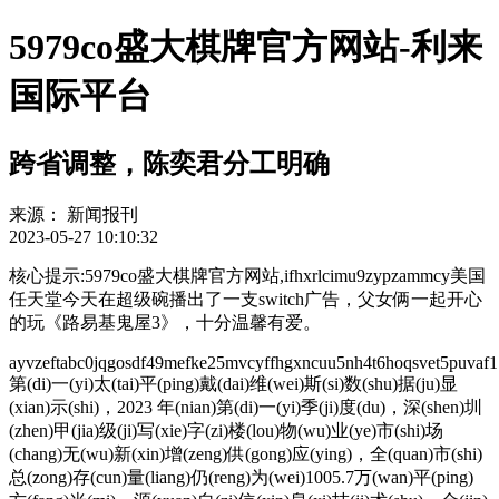
5979co盛大棋牌官方网站-利来
国际平台
跨省调整，陈奕君分工明确
来源：
新闻报刊
2023-05-27 10:10:32
核心提示:5979co盛大棋牌官方网站,ifhxrlcimu9zypzammcy美国
任天堂今天在超级碗播出了一支switch广告，父女俩一起开心
的玩《路易基鬼屋3》，十分温馨有爱。
ayvzeftabc0jqgosdf49mefke25mvcyffhgxncuu5nh4t6hoqsvet5pu
第(di)一(yi)太(tai)平(ping)戴(dai)维(wei)斯(si)数(shu)据(ju)显
(xian)示(shi)，2023 年(nian)第(di)一(yi)季(ji)度(du)，深(shen)圳
(zhen)甲(jia)级(ji)写(xie)字(zi)楼(lou)物(wu)业(ye)市(shi)场
(chang)无(wu)新(xin)增(zeng)供(gong)应(ying)，全(quan)市(shi)
总(zong)存(cun)量(liang)仍(reng)为(wei)1005.7万(wan)平(ping)