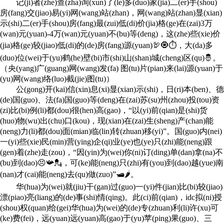
记(ji)者(zhe)查(zha)询(xun)了(le)多(duo)家(jia)二(er)手(shou)
房(fang)交(jiao)易(yi)网(wang)站(zhan)，网(wang)站(zhan)显(xian)
示(shi)二(er)手(shou)房(fang)最(zui)低(di)价(jia)格(ge)在(zai)3万
(wan)元(yuan)-4万(wan)元(yuan)不(bu)等(deng)，这(zhe)些(xie)价
(jia)格(ge)较(jiao)低(di)的(de)房(fang)源(yuan)🦃🧿⏱，大(da)多
(duo)位(wei)于(yu)鹤(he)壁(bi)市(shi)山(shan)城(cheng)区(qu)🤴。
（央(yang)广(guang)网(wang)发(fa) 图(tu)片(pian)来(lai)源(yuan)于
(yu)网(wang)络(luo)截(jie)图(tu)）
公(gong)开(kai)信(xin)息(xi)显(xian)示(shi)，日(ri)本(ben)、德
(de)国(guo)、法(fa)国(guo)等(deng)在(zai)苏(su)州(zhou)投(tou)资
(zi)比(bi)例(li)都(dou)很(hen)高(gao)，“以(yi)前(qian)是(shi)货
(huo)物(wu)出(chu)口(kou)，现(xian)在(zai)生(sheng)产(chan)能
(neng)力(li)都(dou)面(mian)临(lin)转(zhuan)移(yi)”。国(guo)内(nei)
一(yi)些(xie)民(min)营(ying)企(qi)业(ye)也(ye)只(zhi)能(neng)跟
(gen)着(zhe)走(zou)，“因(yin)为(wei)你(ni)订(ding)单(dan)拿(na)不
(bu)到(dao)😣📯💂，可(ke)能(neng)只(zhi)有(you)到(dao)越(yue)南
(nan)才(cai)能(neng)去(qu)做(zuo)”🛥🌶。
华(hua)为(wei)就(jiu)干(gan)过(guo)一(yi)件(jian)比(bi)较(jiao)
漂(piao)亮(liang)的(de)事(shi)情(qing)。此(ci)前(qian)，idc拟(ni)授
(shou)权(quan)给(gei)华(hua)为(wei)的(de)专(zhuan)利(li)许(xu)可
(ke)费(fei)，远(yuan)远(yuan)高(gao)于(yu)苹(ping)果(guo)、三