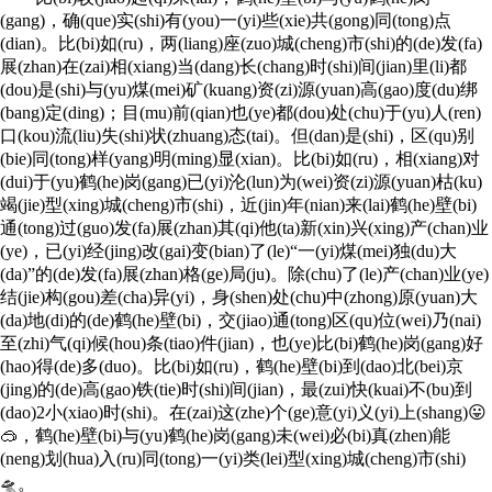
(gang)，确(que)实(shi)有(you)一(yi)些(xie)共(gong)同(tong)点
(dian)。比(bi)如(ru)，两(liang)座(zuo)城(cheng)市(shi)的(de)发(fa)
展(zhan)在(zai)相(xiang)当(dang)长(chang)时(shi)间(jian)里(li)都
(dou)是(shi)与(yu)煤(mei)矿(kuang)资(zi)源(yuan)高(gao)度(du)绑
(bang)定(ding)；目(mu)前(qian)也(ye)都(dou)处(chu)于(yu)人(ren)
口(kou)流(liu)失(shi)状(zhuang)态(tai)。但(dan)是(shi)，区(qu)别
(bie)同(tong)样(yang)明(ming)显(xian)。比(bi)如(ru)，相(xiang)对
(dui)于(yu)鹤(he)岗(gang)已(yi)沦(lun)为(wei)资(zi)源(yuan)枯(ku)
竭(jie)型(xing)城(cheng)市(shi)，近(jin)年(nian)来(lai)鹤(he)壁(bi)
通(tong)过(guo)发(fa)展(zhan)其(qi)他(ta)新(xin)兴(xing)产(chan)业
(ye)，已(yi)经(jing)改(gai)变(bian)了(le)“一(yi)煤(mei)独(du)大
(da)”的(de)发(fa)展(zhan)格(ge)局(ju)。除(chu)了(le)产(chan)业(ye)
结(jie)构(gou)差(cha)异(yi)，身(shen)处(chu)中(zhong)原(yuan)大
(da)地(di)的(de)鹤(he)壁(bi)，交(jiao)通(tong)区(qu)位(wei)乃(nai)
至(zhi)气(qi)候(hou)条(tiao)件(jian)，也(ye)比(bi)鹤(he)岗(gang)好
(hao)得(de)多(duo)。比(bi)如(ru)，鹤(he)壁(bi)到(dao)北(bei)京
(jing)的(de)高(gao)铁(tie)时(shi)间(jian)，最(zui)快(kuai)不(bu)到
(dao)2小(xiao)时(shi)。在(zai)这(zhe)个(ge)意(yi)义(yi)上(shang)😛
🥽，鹤(he)壁(bi)与(yu)鹤(he)岗(gang)未(wei)必(bi)真(zhen)能
(neng)划(hua)入(ru)同(tong)一(yi)类(lei)型(xing)城(cheng)市(shi)
🛸。