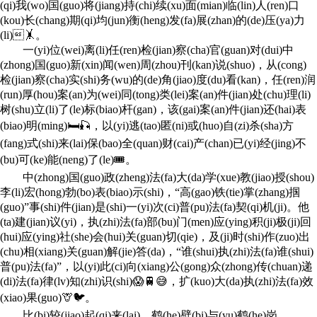
(qi)我(wo)国(guo)将(jiang)持(chi)续(xu)面(mian)临(lin)人(ren)口
(kou)长(chang)期(qi)均(jun)衡(heng)发(fa)展(zhan)的(de)压(ya)力
(li)🤸。
一(yi)位(wei)离(li)任(ren)检(jian)察(cha)官(guan)对(dui)中
(zhong)国(guo)新(xin)闻(wen)周(zhou)刊(kan)说(shuo)，从(cong)
检(jian)察(cha)实(shi)务(wu)的(de)角(jiao)度(du)看(kan)，任(ren)润
(run)厚(hou)案(an)为(wei)同(tong)类(lei)案(an)件(jian)处(chu)理(li)
树(shu)立(li)了(le)标(biao)杆(gan)，该(gai)案(an)件(jian)还(hai)表
(biao)明(ming)🛏🎣，以(yi)逃(tao)匿(ni)或(huo)自(zi)杀(sha)方
(fang)式(shi)来(lai)保(bao)全(quan)财(cai)产(chan)已(yi)经(jing)不
(bu)可(ke)能(neng)了(le)🎟。
中(zhong)国(guo)政(zheng)法(fa)大(da)学(xue)教(jiao)授(shou)
李(li)宏(hong)勃(bo)表(biao)示(shi)，“高(gao)铁(tie)掌(zhang)掴
(guo)”事(shi)件(jian)是(shi)一(yi)次(ci)普(pu)法(fa)契(qi)机(ji)。他
(ta)建(jian)议(yi)，执(zhi)法(fa)部(bu)门(men)应(ying)积(ji)极(ji)回
(hui)应(ying)社(she)会(hui)关(guan)切(qie)，及(ji)时(shi)作(zuo)出
(chu)相(xiang)关(guan)解(jie)答(da)，“谁(shui)执(zhi)法(fa)谁(shui)
普(pu)法(fa)”，以(yi)此(ci)向(xiang)公(gong)众(zhong)传(chuan)递
(di)法(fa)律(lv)知(zhi)识(shi)😱🚆😅，扩(kuo)大(da)执(zhi)法(fa)效
(xiao)果(guo)🦒🐦。
比(bi)较(jiao)起(qi)来(lai)，鹤(he)壁(bi)与(yu)鹤(he)岗