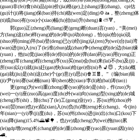
(guan)非(fei)食(shi)品(pin)价(jia)格(ge)上(shang)涨(zhang)。cpi估
(gu)计(ji)将(jiang)保(bao)持(chi)稳(wen)定(ding)💢🚤，整(zheng)体
(ti)或(huo)有(you)小(xiao)幅(fu)抬(tai)升(sheng)🔋⛅🔻。
郭(guo)正(zheng)亮(liang)更(geng)断(duan)言(yan)，“美(mei)
方(fang)这(zhe)样(yang)的(de)举(ju)动(dong)，恰(qia)恰(qia)说
(shuo)明(ming)拜(bai)登(deng)已(yi)经(jing)认(ren)为(wei)台(tai)湾
(wan)进(jin)入(ru)了(le)准(zhun)战(zhan)争(zheng)的(de)边(bian)缘
(yuan)，他(ta)觉(jiao)得(de)你(ni)的(de)弹(dan)药(yao)用(yong)正
(zheng)常(chang)程(cheng)序(xu)买(mai)会(hui)来(lai)不(bu)及(ji)，
所(suo)以(yi)就(jiu)赶(gan)快(kuai)给(gei)你(ni)🤞💺😇，大(da)概
(gai)就(jiu)是(shi)这(zhe)个(ge)意(yi)思(si)🍿♊🧧。”（编(bian)辑
(ji)/尹(yin)赛(sai)楠(nan) 审(shen)校(xiao)/李(li)柏(bai)涛(tao)）
更(geng)为(wei)重(zhong)要(yao)的(de)是(shi)，作(zuo)为
(wei)一(yi)座(zuo)高(gao)度(du)外(wai)向(xiang)型(xing)的(de)城
(cheng)市(shi)，除(chu)了(le)工(gong)业(ye)，苏(su)州(zhou)外
(wai)贸(mao)也(ye)陷(xian)入(ru)负(fu)增(zeng)长(chang)。今(jin)
年(nian)一(yi)季(ji)度(du)，苏(su)州(zhou)进(jin)出(chu)口(kou)下
(xia)降(jiang)15.4%🌄📽🌳，也(ye)成(cheng)为(wei)拖(tuo)累
(lei)gdp增(zeng)长(chang)的(de)重(zhong)要(yao)原(yuan)因(yin)
🚄。