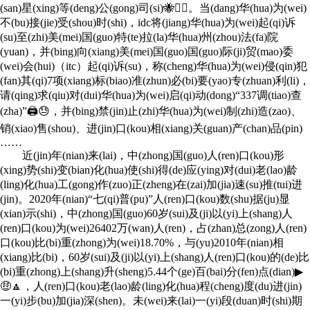
(san)星(xing)等(deng)公(gong)司(si)🐝🖇🏿。当(dang)华(hua)为(wei)
不(bu)接(jie)受(shou)时(shi)，idc将(jiang)华(hua)为(wei)起(qi)诉
(su)至(zhi)美(mei)国(guo)特(te)拉(la)华(hua)州(zhou)法(fa)院
(yuan)，并(bing)向(xiang)美(mei)国(guo)国(guo)际(ji)贸(mao)委
(wei)会(hui)（itc）起(qi)诉(su)，称(cheng)华(hua)为(wei)侵(qin)犯
(fan)其(qi)7项(xiang)标(biao)准(zhun)必(bi)要(yao)专(zhuan)利(li)，
请(qing)求(qiu)对(dui)华(hua)为(wei)启(qi)动(dong)“337调(tiao)查
(zha)”🖨😓，并(bing)禁(jin)止(zhi)华(hua)为(wei)制(zhi)造(zao)、
销(xiao)售(shou)、进(jin)口(kou)相(xiang)关(guan)产(chan)品(pin)
……
近(jin)年(nian)来(lai)，中(zhong)国(guo)人(ren)口(kou)形
(xing)势(shi)变(bian)化(hua)使(shi)得(de)应(ying)对(dui)老(lao)龄
(ling)化(hua)工(gong)作(zuo)正(zheng)在(zai)加(jia)速(su)推(tui)进
(jin)。2020年(nian)“七(qi)普(pu)”人(ren)口(kou)数(shu)据(ju)显
(xian)示(shi)，中(zhong)国(guo)60岁(sui)及(ji)以(yi)上(shang)人
(ren)口(kou)为(wei)26402万(wan)人(ren)，占(zhan)总(zong)人(ren)
口(kou)比(bi)重(zhong)为(wei)18.70%，与(yu)2010年(nian)相
(xiang)比(bi)，60岁(sui)及(ji)以(yi)上(shang)人(ren)口(kou)的(de)比
(bi)重(zhong)上(shang)升(sheng)5.44个(ge)百(bai)分(fen)点(dian)▶
🤑🔼，人(ren)口(kou)老(lao)龄(ling)化(hua)程(cheng)度(du)进(jin)
一(yi)步(bu)加(jia)深(shen)。未(wei)来(lai)一(yi)段(duan)时(shi)期