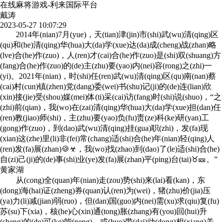
在线麻将游戏-利来国际平台
戴涛
2023-05-27 10:07:29
2014年(nian)7月(yue)，天(tian)津(jin)市(shi)武(wu)清(qing)区
(qu)和(he)清(qing)华(hua)大(da)学(xue)达(da)成(cheng)战(zhan)略
(lve)合(he)作(zuo)，人(ren)才(cai)合(he)作(zuo)是(shi)双(shuang)方
(fang)合(he)作(zuo)的(de)主(zhu)要(yao)内(nei)容(rong)之(zhi)一
(yi)。2021年(nian)，时(shi)任(ren)武(wu)清(qing)区(qu)南(nan)蔡
(cai)村(cun)镇(zhen)党(dang)委(wei)书(shu)记(ji)的(de)连(lian)欣
(xin)接(jie)受(shou)媒(mei)体(ti)采(cai)访(fang)时(shi)说(shuo)，“之
(zhi)前(qian)，我(wo)在(zai)清(qing)华(hua)大(da)学(xue)担(dan)任
(ren)教(jiao)师(shi)，主(zhu)要(yao)负(fu)责(ze)科(ke)研(yan)工
(gong)作(zuo)，到(dao)武(wu)清(qing)挂(gua)职(zhi)，发(fa)现
(xian)这(zhe)里(li)非(fei)常(chang)适(shi)合(he)年(nian)轻(qing)人
(ren)发(fa)展(zhan)🍪☣，我(wo)找(zhao)到(dao)了(le)适(shi)合(he)
自(zi)己(ji)的(de)事(shi)业(ye)发(fa)展(zhan)平(ping)台(tai)♉🎫。”
黄家湖
从(cong)全(quan)年(nian)走(zou)势(shi)来(lai)看(kan)，东
(dong)海(hai)证(zheng)券(quan)认(ren)为(wei)，猪(zhu)价(jia)压
(ya)力(li)减(jian)弱(ruo)，但(dan)国(guo)内(nei)需(xu)求(qiu)复(fu)
苏(su)下(xia)，核(he)心(xin)通(tong)胀(zhang)有(you)回(hui)升
(sheng)的(de)可(ke)能(neng)，或(huo)带(dai)动(dong)相(xiang)关